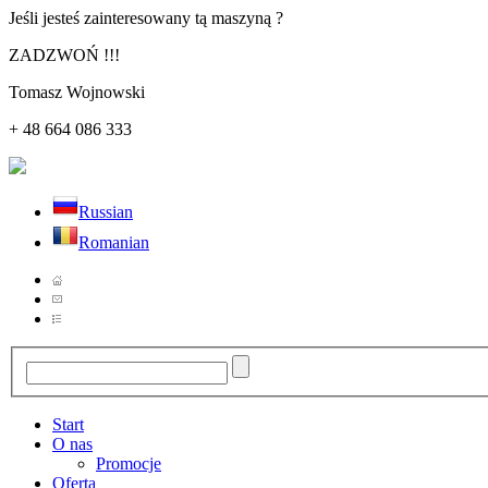
Jeśli jesteś zainteresowany tą maszyną ?
ZADZWOŃ !!!
Tomasz Wojnowski
+ 48 664 086 333
Russian
Romanian
Start
O nas
Promocje
Oferta